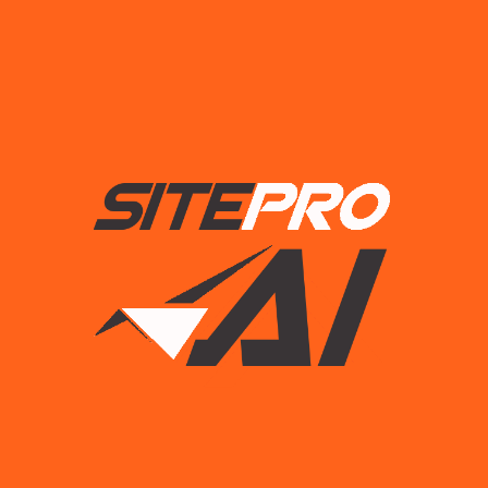
Overview & Challenge
Lorem ipsum dolor sit amet, consectetur adipiscing elit,
sed do eiusmod tempor incididunt ut labore et dolore
magna aliqua. Ut enim ad minim veniam, quis nostrud
exercitation ullamco laboris nisi ut aliquip ex ea commodo
consequat. Duis aute irure dolor in reprehenderit in
voluptate velit esse cillum dolore eu fugiat nulla pariatur.